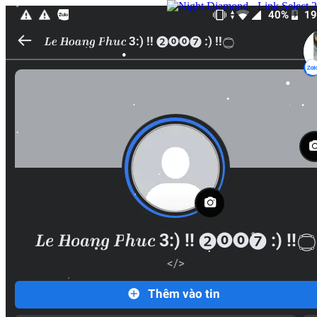
•
•
•
•
•
•
•
•
•
•
•
•
•
•
•