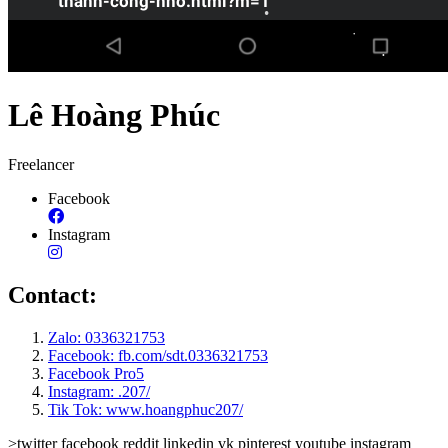
•
•
•
•
•
•
Lê Hoàng Phúc
•
Freelancer
Facebook
Instagram
•
Contact:
•
•
Zalo: 0336321753
Facebook: fb.com/sdt.0336321753
Facebook Pro5
•
Instagram: .207/
Tik Tok: www.hoangphuc207/
>twitter
facebook
reddit
linkedin
vk
pinterest
youtube
instagram