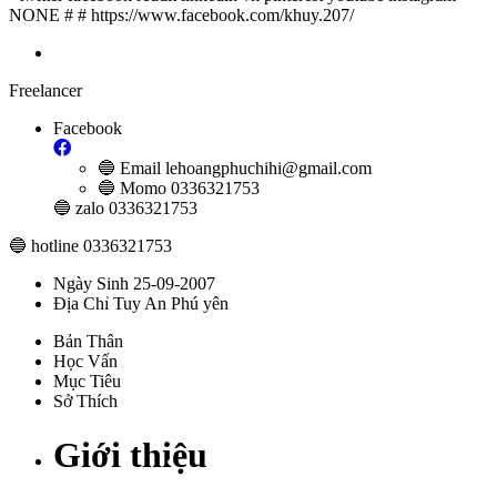
NONE
#
#
https://www.facebook.com/khuy.207/
Freelancer
Facebook
•
🔵 Email
lehoangphuchihi@gmail.com
🔵 Momo
0336321753
🔵 zalo 0336321753
🔵 hotline 0336321753
•
Ngày Sinh
25-09-2007
Địa Chỉ
Tuy An Phú yên
•
Bản Thân
Học Vấn
•
Mục Tiêu
Sở Thích
•
•
Giới thiệu
•